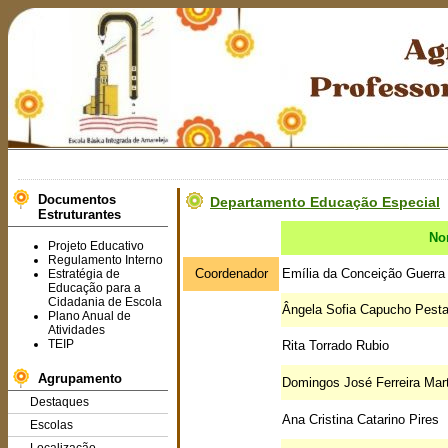
Documentos
Departamento Educação Especial
Estruturantes
No
Projeto Educativo
Regulamento Interno
Coordenador
Emília da Conceição Guerra
Estratégia de
Educação para a
Cidadania de Escola
Ângela Sofia Capucho Pest
Plano Anual de
Atividades
TEIP
Rita Torrado Rubio
Agrupamento
Domingos José Ferreira Mar
Destaques
Ana Cristina Catarino Pires
Escolas