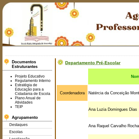
Documentos
Departamento Pré-Escolar
Estruturantes
Projeto Educativo
No
Regulamento Interno
Estratégia de
Educação para a
Coordenadora
Natércia da Conceição Mont
Cidadania de Escola
Plano Anual de
Atividades
TEIP
Ana Luzia Domingues Dias
Agrupamento
Destaques
Ana Raquel Carvalho Rocha
Escolas