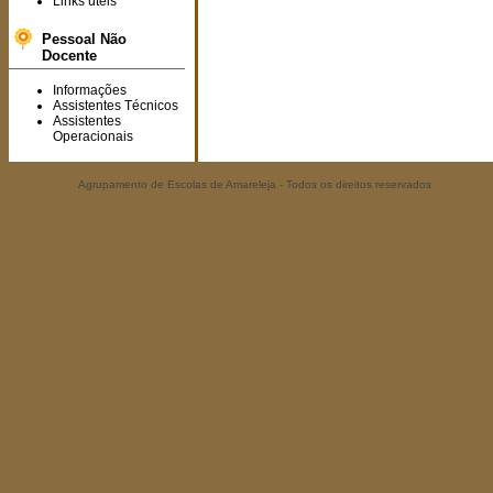
Links úteis
Pessoal Não
Docente
Informações
Assistentes Técnicos
Assistentes
Operacionais
Agrupamento de Escolas de Amareleja - Todos os direitos reservados