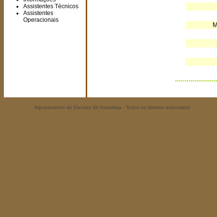
Assistentes Técnicos
Assistentes
Operacionais
M
.....................
Agrupamento de Escolas de Amareleja - Todos os direitos reservados