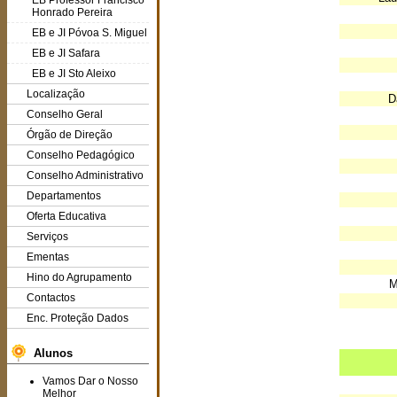
EB Professor Francisco
Honrado Pereira
EB e JI Póvoa S. Miguel
EB e JI Safara
EB e JI Sto Aleixo
Localização
D
Conselho Geral
Órgão de Direção
Conselho Pedagógico
Conselho Administrativo
Departamentos
Oferta Educativa
Serviços
Ementas
Hino do Agrupamento
M
Contactos
Enc. Proteção Dados
Alunos
Vamos Dar o Nosso
Melhor