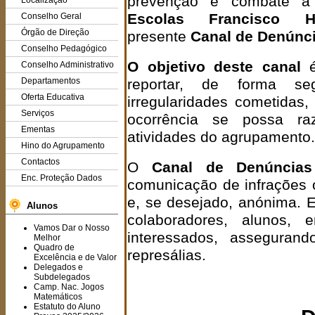
prevenção e combate a 
Localização
Escolas Francisco H
Conselho Geral
Órgão de Direção
presente
Canal de Denúnc
Conselho Pedagógico
O objetivo deste canal
é
Conselho Administrativo
Departamentos
reportar, de forma seg
Oferta Educativa
irregularidades cometidas
Serviços
ocorrência se possa ra
Ementas
atividades do agrupamento.
Hino do Agrupamento
Contactos
O
Canal de Denúncias
Enc. Proteção Dados
comunicação de infrações o
e, se desejado, anónima. E
Alunos
colaboradores, alunos,
Vamos Dar o Nosso
interessados, asseguran
Melhor
Quadro de
represálias.
Excelência e de Valor
Delegados e
Subdelegados
Camp. Nac. Jogos
Matemáticos
Estatuto do Aluno