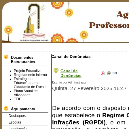
Canal de Denúncias
Documentos
Estruturantes
Canal de
Projeto Educativo
Regulamento Interno
Denúncias
Estratégia de
Escrito por Administrator
Educação para a
Cidadania de Escola
Quinta, 27 Fevereiro 2025 16:47
Plano Anual de
Atividades
TEIP
De acordo com o disposto
Agrupamento
que estabelece o
Regime G
Destaques
Infrações (RGPDI)
, e em 
Escolas