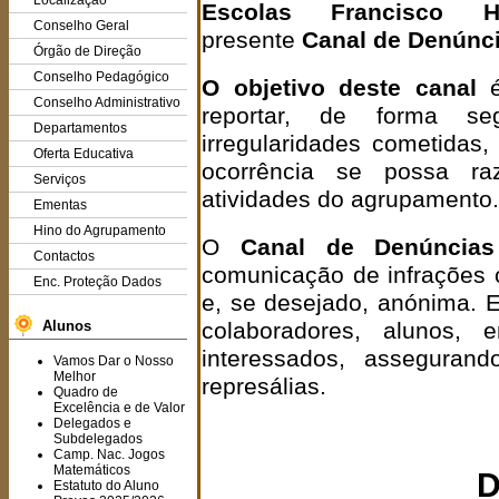
Localização
Escolas Francisco H
Conselho Geral
presente
Canal de Denúnc
Órgão de Direção
Conselho Pedagógico
O objetivo deste canal
é
Conselho Administrativo
reportar, de forma seg
Departamentos
irregularidades cometidas
Oferta Educativa
ocorrência se possa ra
Serviços
atividades do agrupamento.
Ementas
Hino do Agrupamento
O
Canal de Denúncias
Contactos
comunicação de infrações o
Enc. Proteção Dados
e, se desejado, anónima. E
Alunos
colaboradores, alunos,
interessados, asseguran
Vamos Dar o Nosso
Melhor
represálias.
Quadro de
Excelência e de Valor
Delegados e
Subdelegados
Camp. Nac. Jogos
Matemáticos
D
Estatuto do Aluno