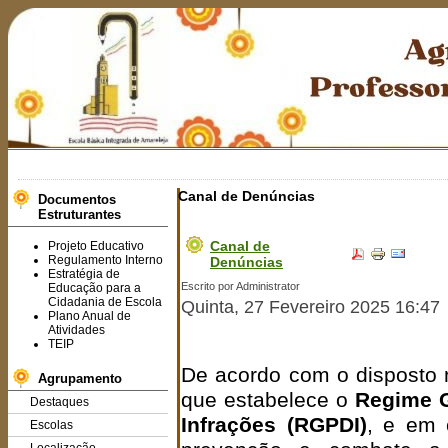
Canal de Denúncias
Documentos
Estruturantes
Canal de
Projeto Educativo
Regulamento Interno
Denúncias
Estratégia de
Escrito por Administrator
Educação para a
Cidadania de Escola
Quinta, 27 Fevereiro 2025 16:47
Plano Anual de
Atividades
TEIP
De acordo com o disposto
Agrupamento
que estabelece o
Regime G
Destaques
Infrações (RGPDI)
, e em 
Escolas