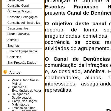
prevenção e combate a 
Localização
Escolas Francisco H
Conselho Geral
Órgão de Direção
presente
Canal de Denúnc
Conselho Pedagógico
O objetivo deste canal
é
Conselho Administrativo
Departamentos
reportar, de forma seg
Oferta Educativa
irregularidades cometidas
Serviços
ocorrência se possa ra
Ementas
atividades do agrupamento.
Hino do Agrupamento
Contactos
O
Canal de Denúncias
Enc. Proteção Dados
comunicação de infrações o
e, se desejado, anónima. E
Alunos
colaboradores, alunos,
Vamos Dar o Nosso
interessados, asseguran
Melhor
Quadro de
represálias.
Excelência e de Valor
Delegados e
Subdelegados
Camp. Nac. Jogos
Matemáticos
Estatuto do Aluno