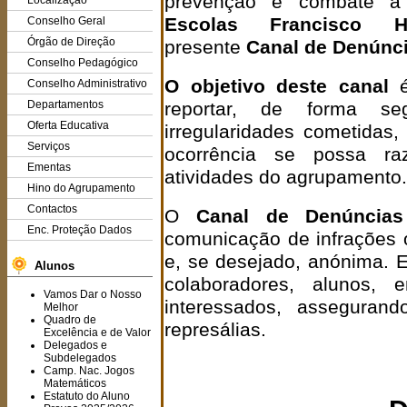
prevenção e combate a 
Localização
Escolas Francisco H
Conselho Geral
Órgão de Direção
presente
Canal de Denúnc
Conselho Pedagógico
O objetivo deste canal
é
Conselho Administrativo
Departamentos
reportar, de forma seg
Oferta Educativa
irregularidades cometidas
Serviços
ocorrência se possa ra
Ementas
atividades do agrupamento.
Hino do Agrupamento
Contactos
O
Canal de Denúncias
Enc. Proteção Dados
comunicação de infrações o
e, se desejado, anónima. E
Alunos
colaboradores, alunos,
Vamos Dar o Nosso
interessados, asseguran
Melhor
Quadro de
represálias.
Excelência e de Valor
Delegados e
Subdelegados
Camp. Nac. Jogos
Matemáticos
Estatuto do Aluno