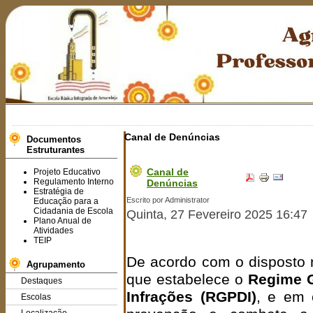
Canal de Denúncias
Documentos
Estruturantes
Canal de
Projeto Educativo
Regulamento Interno
Denúncias
Estratégia de
Escrito por Administrator
Educação para a
Cidadania de Escola
Quinta, 27 Fevereiro 2025 16:47
Plano Anual de
Atividades
TEIP
De acordo com o disposto
Agrupamento
que estabelece o
Regime G
Destaques
Infrações (RGPDI)
, e em 
Escolas