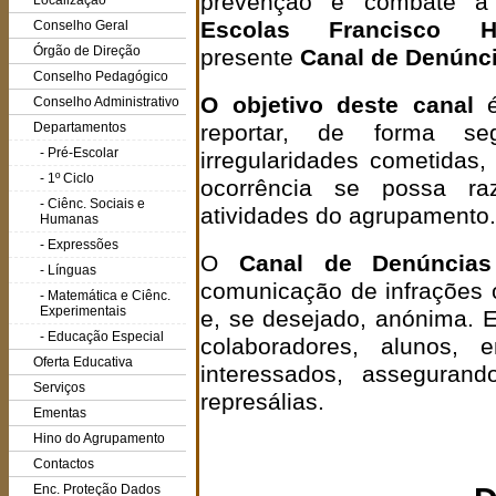
prevenção e combate a 
Localização
Escolas Francisco H
Conselho Geral
Órgão de Direção
presente
Canal de Denúnc
Conselho Pedagógico
O objetivo deste canal
é
Conselho Administrativo
Departamentos
reportar, de forma seg
- Pré-Escolar
irregularidades cometidas
- 1º Ciclo
ocorrência se possa ra
- Ciênc. Sociais e
atividades do agrupamento.
Humanas
- Expressões
O
Canal de Denúncias
- Línguas
comunicação de infrações o
- Matemática e Ciênc.
Experimentais
e, se desejado, anónima. E
- Educação Especial
colaboradores, alunos,
Oferta Educativa
interessados, asseguran
Serviços
represálias.
Ementas
Hino do Agrupamento
Contactos
Enc. Proteção Dados