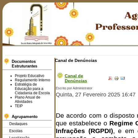
Canal de Denúncias
Documentos
Estruturantes
Canal de
Projeto Educativo
Regulamento Interno
Denúncias
Estratégia de
Escrito por Administrator
Educação para a
Cidadania de Escola
Quinta, 27 Fevereiro 2025 16:47
Plano Anual de
Atividades
TEIP
De acordo com o disposto
Agrupamento
que estabelece o
Regime G
Destaques
Infrações (RGPDI)
, e em 
Escolas