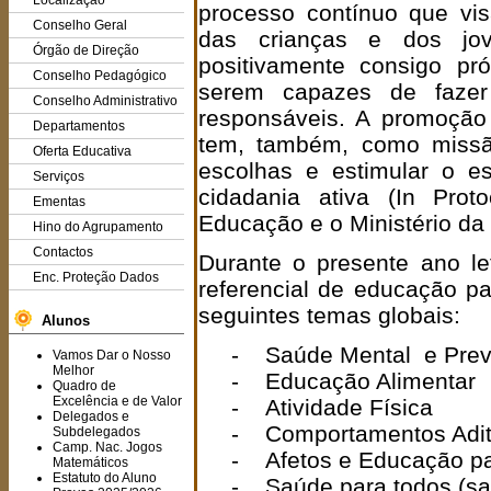
Localização
processo contínuo que vi
Conselho Geral
das crianças e dos jove
Órgão de Direção
positivamente consigo pró
Conselho Pedagógico
serem capazes de fazer 
Conselho Administrativo
responsáveis. A promoção
Departamentos
tem, também, como missão
Oferta Educativa
escolhas e estimular o es
Serviços
cidadania ativa (In Prot
Ementas
Educação e o Ministério da
Hino do Agrupamento
Contactos
Durante o presente ano le
Enc. Proteção Dados
referencial de educação pa
seguintes temas globais:
Alunos
- Saúde Mental e Prev
Vamos Dar o Nosso
Melhor
- Educação Alimentar
Quadro de
Excelência e de Valor
- Atividade Física
Delegados e
- Comportamentos Adit
Subdelegados
Camp. Nac. Jogos
- Afetos e Educação pa
Matemáticos
Estatuto do Aluno
- Saúde para todos (sa