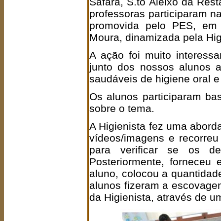
Safara, S.to Aleixo da Res
professoras participaram n
promovida pelo PES, em
Moura, dinamizada pela Higi
A ação foi muito interessa
junto dos nossos alunos a
saudáveis de higiene oral e
Os alunos participaram ba
sobre o tema.
A Higienista fez uma abord
vídeos/imagens e recorreu 
para verificar se os d
Posteriormente, forneceu
aluno, colocou a quantidad
alunos fizeram a escovage
da Higienista, através de u