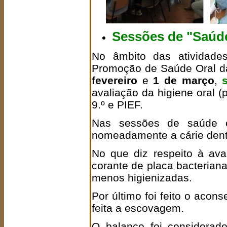
Sessões de
"Saúde 
No âmbito das atividade
Promoção de Saúde Oral da
fevereiro
e
1 de março
,
avaliação da higiene oral (
9.º e PIEF.
Nas sessões de saúde o
nomeadamente a cárie dent
No que diz respeito à aval
corante de placa bacteriana
menos higienizadas.
Por último foi feito o aco
feita a escovagem.
O balanço foi considerado