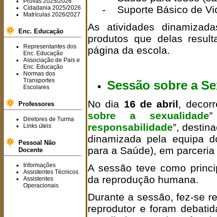
Provas 2025/2026
- Suporte Básico de Vi
Cidadania 2025/2026
Matrículas 2026/2027
As atividades dinamizad
Enc. Educação
produtos que delas resul
Representantes dos
página da escola.
Enc. Educação
Associação de Pais e
Enc. Educação
Normas dos
Transportes
Sessão sobre a Se
Escolares
No dia
16 de abril
, decor
Professores
sobre a sexualidade
Diretores de Turma
responsabilidade
”, destin
Links úteis
dinamizada pela equipa 
Pessoal Não
para a Saúde), em parceri
Docente
Informações
A sessão teve como princi
Assistentes Técnicos
da reprodução humana.
Assistentes
Operacionais
Durante a sessão, fez-se r
reprodutor e foram debat