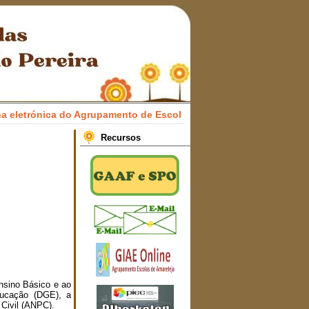
trónica do Agrupamento de Escolas Professor Francisco Honrado 
Recursos
nsino Básico e ao
ducação (DGE), a
Civil (ANPC).