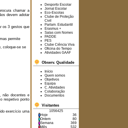
Desporto Escolar
Jornal Escolar
 procura chamar a
Eco-Escolas
dãos devem adotar
Clube de Proteção
Informam-se os
Civil
interessados que estão a
Parlam. Estudantil
r os 3 gestos que
Erasmus +
decorrer,
na
plataforma
Salas com Nomes
SIGRHE
,
os
PADDE
procedimentos concursais
 mas permite
PES
para a ocupação de cinco
Clube Ciência Viva
horários.
, coloque-se se
Oficina do Tempo
Atividades GAAF
Observ. Qualidade
Avisa-se toda a
comunidade educativa que
Início
o Agrupamento terá todos
Quem somos
os seus serviços
Objetivos
encerrados de 19 a 23 de
Equipa
agosto de 2024.
C. Atividades
Colaboração
s, não docentes e
Documentos
o respetivo ponto
Visitantes
O
6.º B
foi a turma
1056425
ido exercício uma
vencedora deste ano
Hoje
36
letivo no projeto "
Vamos
Ontem
80
Dar o Nosso Melhor
"!
Semana
369
Parabéns
aos
Mês
532