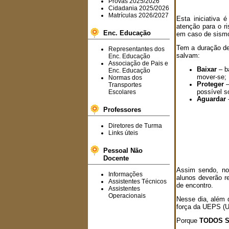
Provas 2025/2026
Cidadania 2025/2026
Matrículas 2026/2027
Esta iniciativa 
atenção para o r
Enc. Educação
em caso de sismo
Tem a duração de
Representantes dos
salvam:
Enc. Educação
Associação de Pais e
Baixar
– ba
Enc. Educação
mover-se;
Normas dos
Proteger
–
Transportes
possível s
Escolares
Aguardar
–
Professores
Diretores de Turma
Links úteis
Pessoal Não
Docente
Assim sendo, n
Informações
alunos deverão r
Assistentes Técnicos
de encontro.
Assistentes
Operacionais
Nesse dia, além 
força da UEPS (U
Porque
TODOS S