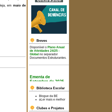
leja, em
maio de
Breves
Disponível o
Plano Anual
de Atividades 24/25 -
Global
no separador
Documentos Estruturantes.
Ementa de
Setembro de 2025
Informa-se toda a
Biblioteca Escolar
comunidade escolar que já
se encontram disponíveis
Blogue da BE
as ementas semanais para
aLer mais e melhor
o
mês de setembro de
2025
.
Clubes e Projetos
Consulte a ementa
AQUI!