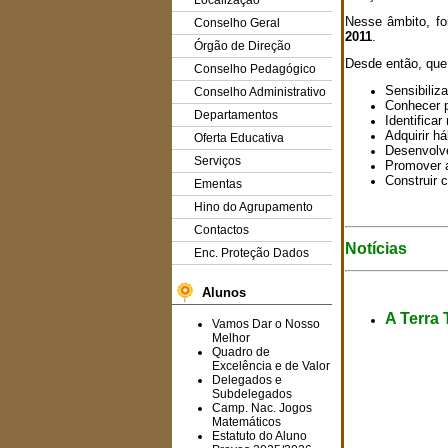
Localização
Nesse âmbito, fo
Conselho Geral
2011
.
Órgão de Direção
Desde então, que 
Conselho Pedagógico
Sensibiliza
Conselho Administrativo
Conhecer p
Departamentos
Identificar
Adquirir h
Oferta Educativa
Desenvolve
Serviços
Promover 
Construir 
Ementas
Hino do Agrupamento
Contactos
Notícias
Enc. Proteção Dados
Alunos
A Terra
Vamos Dar o Nosso
Melhor
Quadro de
Excelência e de Valor
Delegados e
Subdelegados
Camp. Nac. Jogos
Matemáticos
Estatuto do Aluno