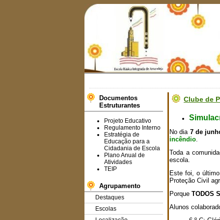
Documentos
Clube de P
Estruturantes
Simulac
Projeto Educativo
Regulamento Interno
No dia
7 de junh
Estratégia de
incêndio
.
Educação para a
Cidadania de Escola
Toda a comunidade
Plano Anual de
escola.
Atividades
TEIP
Este foi, o últim
Proteção Civil ag
Agrupamento
Porque
TODOS S
Destaques
Alunos colaborad
Escolas