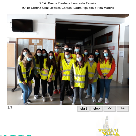
9.º A: Duarte Banha e Leonardo Ferreira
9.º B: Cristina Cruz, Jéssica Cardas, Laura Figueira e Rita Martins
1/7