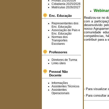
Provas 2025/2026
Cidadania 2025/2026
Matrículas 2026/2027
Webinar 
Enc. Educação
Realizou-se no d
com a participaç
Representantes dos
desenvolvido pe
Enc. Educação
nosso Agrupamen
Associação de Pais e
comunidade educ
Enc. Educação
competências, há
Normas dos
contribuir para a
Transportes
Escolares
Professores
Diretores de Turma
Links úteis
Pessoal Não
Docente
Informações
Assistentes Técnicos
- Para visualizar
Assistentes
Operacionais
- Para consultar 