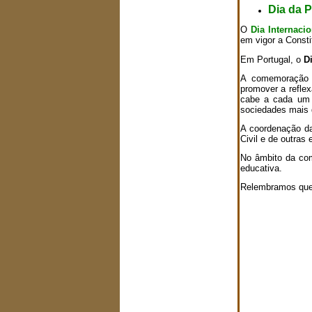
Dia da P
O
Dia Internacio
em vigor a Consti
Em Portugal, o
D
A comemoração d
promover a reflex
cabe a cada um d
sociedades mais 
A coordenação da
Civil e de outras
No âmbito da com
educativa.
Relembramos que 