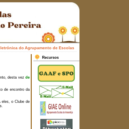
 Agrupamento de Escolas Professor Francisco Honrado Pereira!
Recursos
nto, desta vez
de
nto de encontro da
A eles, o Clube de
s.