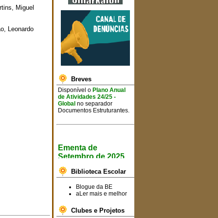
tins, Miguel
ão, Leonardo
Breves
Disponível o
Plano Anual
de Atividades 24/25 -
Global
no separador
Documentos Estruturantes.
Ementa de
Setembro de 2025
Informa-se toda a
Biblioteca Escolar
comunidade escolar que já
se encontram disponíveis
as ementas semanais para
Blogue da BE
o
mês de setembro de
aLer mais e melhor
2025
.
Clubes e Projetos
Consulte a ementa
AQUI!