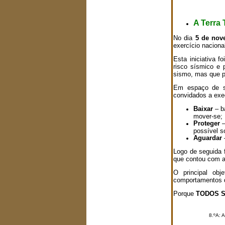
A Terra
No dia
5 de nov
exercício naciona
Esta iniciativa 
risco sísmico e
sismo, mas que p
Em espaço de sa
convidados a exe
Baixar
– ba
mover-se;
Proteger
–
possível s
Aguardar
–
Logo de seguida f
que contou com a
O principal ob
comportamentos 
Porque
TODOS S
8.ºA: 