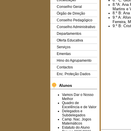
Localização
6.º C: Glór
8.ºA: Ana 
Conselho Geral
Martins e
8.º B: Ana
Órgão de Direção
9.º A: Afo
Conselho Pedagógico
Ferreira, M
9.º B: Cri
Conselho Administrativo
Departamentos
Oferta Educativa
Serviços
Ementas
Hino do Agrupamento
Contactos
Enc. Proteção Dados
Alunos
Vamos Dar o Nosso
Melhor
Quadro de
Excelência e de Valor
Delegados e
Subdelegados
Camp. Nac. Jogos
Matemáticos
Estatuto do Aluno