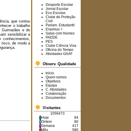
Desporto Escolar
Jornal Escolar
Eco-Escolas
Clube de Proteção
Informam-se os
ência, que contou
Civil
interessados que estão a
Parlam. Estudantil
nhecer o trabalho
decorrer,
na
plataforma
Erasmus +
m Guimarães e do
SIGRHE
,
os
Salas com Nomes
sam sensibilizar a
procedimentos concursais
PADDE
e conhecimentos,
para a ocupação de cinco
PES
 risco, de modo a
horários.
Clube Ciência Viva
segurança.
Oficina do Tempo
Atividades GAAF
Observ. Qualidade
Avisa-se toda a
comunidade educativa que
o Agrupamento terá todos
Início
os seus serviços
Quem somos
encerrados de 19 a 23 de
Objetivos
agosto de 2024.
Equipa
C. Atividades
Colaboração
Documentos
O
6.º B
foi a turma
Visitantes
vencedora deste ano
1056473
letivo no projeto "
Vamos
Hoje
84
Dar o Nosso Melhor
"!
Ontem
80
Parabéns
aos
Semana
417
vencedores.
Mês
580