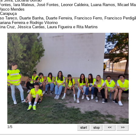
ia Silva, Luciana Gorrão
Fontes, Iara Mateus, José Fontes, Leonor Caldeira, Luana Ramos, Micael Mar
 Vasco Mendes
 Carapuça
nso Tareco, Duarte Banha, Duarte Ferreira, Francisco Ferro, Francisco Perdig
ariana Ferreira e Rodrigo Vitorino
stina Cruz, Jéssica Cardas, Laura Figueira e Rita Martins
1/5