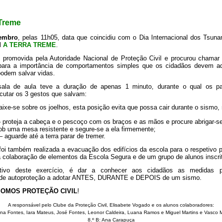
 Treme
embro
, pelas 11h05, data que coincidiu com o Dia Internacional dos Tsuna
l
A TERRA TREME
.
foi promovida pela Autoridade Nacional de Proteção Civil e procurou chamar
 para a importância de comportamentos simples que os cidadãos devem a
odem salvar vidas.
la de aula teve a duração de apenas 1 minuto, durante o qual os par
cutar os 3 gestos que salvam:
ixe-se sobre os joelhos, esta posição evita que possa cair durante o sismo,
 proteja a cabeça e o pescoço com os braços e as mãos e procure abrigar-se
ob uma mesa resistente e segure-se a ela firmemente;
 aguarde até a terra parar de tremer.
oi também realizada a evacuação dos edifícios da escola para o respetivo 
 colaboração de elementos da Escola Segura e de um grupo de alunos inscrit
jetivo deste exercício, é dar a conhecer aos cidadãos as medidas p
de autoproteção a adotar ANTES, DURANTE e DEPOIS de um sismo.
OMOS PROTEÇÃO CIVIL
!
A responsável pelo Clube da Proteção Civil, Elisabete Vogado e os alunos colaboradores:
Ana Fontes, Iara Mateus, José Fontes, Leonor Caldeira, Luana Ramos e Miguel Martins e Vasco
8.º B: Ana Carapuça