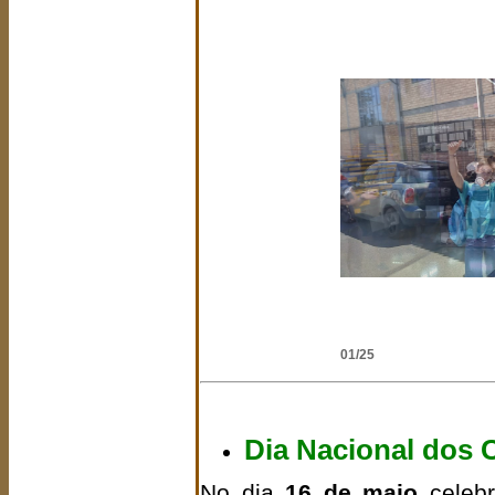
02/25
Dia Nacional dos C
No dia
16 de maio
celeb