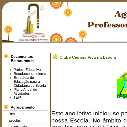
Bem-v
Documentos
Clube Ciência Viva na Escola
Estruturantes
Projeto Educativo
Regulamento Interno
Estratégia de
Educação para a
Cidadania de Escola
Plano Anual de
Atividades
TEIP
Agrupamento
Este ano letivo iniciou-se p
Destaques
nossa Escola. No âmbito 
Escolas