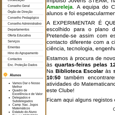
Impulso Jovens STEAM, 
Localização
Amareleja
. A equipa do C
Conselho Geral
Órgão de Direção
alunos e foi espetacularment
Conselho Pedagógico
A EXPERIMENTAR É QUE
Conselho Administrativo
escolhido para o plano d
Departamentos
Pretende-se assim com es
Oferta Educativa
contacto diferente com a 
Serviços
Ementas
ciência, tecnologia, engen
Hino do Agrupamento
Estamos à procura de novos
Contactos
às
quartas-feiras pelas 1
Enc. Proteção Dados
Na
Biblioteca Escolar
às
Alunos
10:50
também encontrare
atividades do Matematicand
Vamos Dar o Nosso
Melhor
este Clube!
Quadro de
Excelência e de Valor
Delegados e
Ficam aqui alguns registos 
Subdelegados
Camp. Nac. Jogos
Matemáticos
C
Estatuto do Aluno