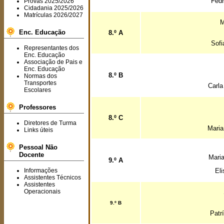
Fedr
Provas 2025/2026
Cidadania 2025/2026
Matrículas 2026/2027
M
Enc. Educação
8.º A
Sofi
Representantes dos
Enc. Educação
Associação de Pais e
Enc. Educação
8.º B
Normas dos
Transportes
Carla
Escolares
Professores
8.º C
Diretores de Turma
Maria
Links úteis
Pessoal Não
Docente
Mari
9.º A
Informações
El
Assistentes Técnicos
Assistentes
Operacionais
9.º B
Patr