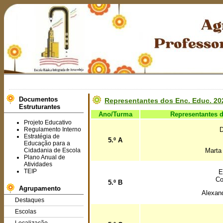
Documentos
Representantes dos Enc. Educ. 20
Estruturantes
Ano/Turma
Representantes 
Projeto Educativo
Regulamento Interno
D
Estratégia de
5.º A
Educação para a
Cidadania de Escola
Marta 
Plano Anual de
Atividades
TEIP
E
Co
5.º B
Agrupamento
Alexand
Destaques
Escolas