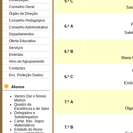
Localização
5.º C
Conselho Geral
Sar
Órgão de Direção
Conselho Pedagógico
P
6.º A
Conselho Administrativo
Salet
Departamentos
Oferta Educativa
Serviços
6.º B
Ementas
Maria 
Hino do Agrupamento
Contactos
Enc. Proteção Dados
6.º C
Emili
Alunos
Vamos Dar o Nosso
Melhor
7.º A
Quadro de
Olga
Excelência e de Valor
Delegados e
Subdelegados
Camp. Nac. Jogos
Matemáticos
7.º B
Estatuto do Aluno