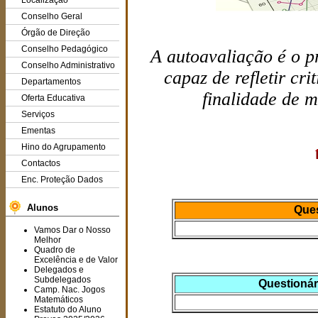
Localização
Conselho Geral
Órgão de Direção
Conselho Pedagógico
A autoavaliação é o p
Conselho Administrativo
capaz de refletir cr
Departamentos
finalidade de 
Oferta Educativa
Serviços
Ementas
Hino do Agrupamento
Contactos
Enc. Proteção Dados
Alunos
Ques
Vamos Dar o Nosso
Melhor
Quadro de
Excelência e de Valor
Delegados e
Subdelegados
Questionár
Camp. Nac. Jogos
Matemáticos
Estatuto do Aluno