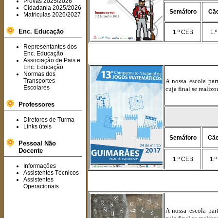
Provas 2025/2026
Cidadania 2025/2026
Semáforo
Cãe
Matrículas 2026/2027
Enc. Educação
1.º CEB
1.º
Representantes dos
Enc. Educação
Associação de Pais e
Enc. Educação
Normas dos
Transportes
A nossa escola pa
Escolares
cuja final se reali
Professores
Diretores de Turma
Links úteis
Semáforo
Cãe
Pessoal Não
Docente
1.º CEB
1.º
Informações
Assistentes Técnicos
Assistentes
Operacionais
A nossa escola pa