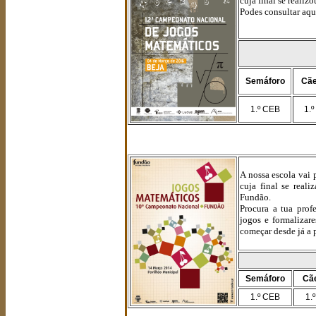
cuja final se reali
Podes consultar aqu
Semáforo
Cãe
1.º CEB
1.º
A nossa escola vai
cuja final se rea
Fundão.
Procura a tua prof
jogos e formalizare
começar desde já a p
Semáforo
Cã
1.º CEB
1.