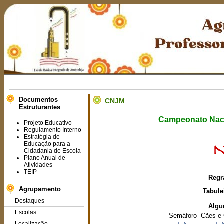
Documentos
CNJM
Estruturantes
Campeonato Naci
Projeto Educativo
Regulamento Interno
Estratégia de
Educação para a
Cidadania de Escola
Plano Anual de
Atividades
TEIP
Regr
Agrupamento
Tabule
Destaques
Algu
Escolas
Semáforo
Cães e