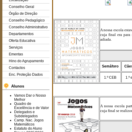
Localização
Conselho Geral
Órgão de Direção
Conselho Pedagógico
Conselho Administrativo
A nossa escola esta
Departamentos
cuja final era par
adiada.
Oferta Educativa
Serviços
Ementas
Hino do Agrupamento
Semáforo
Cães
Contactos
Enc. Proteção Dados
1.º CEB
1.º 
Alunos
Vamos Dar o Nosso
Melhor
Quadro de
A nossa escola pa
Excelência e de Valor
cuja final se reali
Delegados e
Subdelegados
Camp. Nac. Jogos
Matemáticos
Estatuto do Aluno