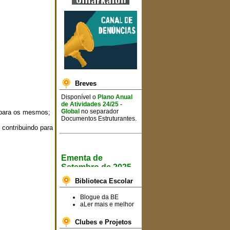
Breves
Disponível o
Plano Anual
de Atividades 24/25 -
Global
no separador
e para os mesmos;
Documentos Estruturantes.
contribuindo para
Ementa de
Setembro de 2025
Informa-se toda a
Biblioteca Escolar
comunidade escolar que já
se encontram disponíveis
Blogue da BE
as ementas semanais para
aLer mais e melhor
o
mês de setembro de
2025
.
Clubes e Projetos
Consulte a ementa
AQUI!