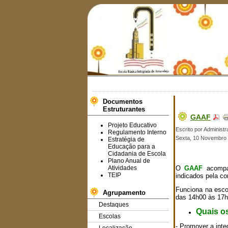
Documentos
Estruturantes
GAAF
Projeto Educativo
Escrito por Administr
Regulamento Interno
Sexta, 10 Novembro 
Estratégia de
Educação para a
Cidadania de Escola
Plano Anual de
Atividades
O
GAAF
acompan
TEIP
indicados pela co
Funciona na escol
Agrupamento
das 14h00 às 17h
Destaques
Quais o
Escolas
- Promover a inte