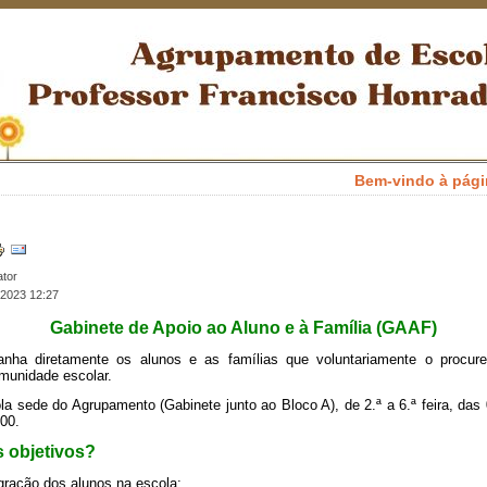
Bem-vindo à página e
ator
2023 12:27
Gabinete de Apoio ao Aluno e à Família (GAAF)
ha diretamente os alunos e as famílias que voluntariamente o procu
munidade escolar.
a sede do Agrupamento (Gabinete junto ao Bloco A), de 2.ª a 6.ª feira, da
00.
s objetivos?
gração dos alunos na escola;