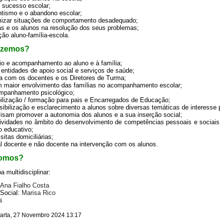
o sucesso escolar;
ntismo e o abandono escolar;
imizar situações de comportamento desadequado;
ias e os alunos na resolução dos seus problemas;
ção aluno-família-escola.
azemos?
oio e acompanhamento ao aluno e à família;
 entidades de apoio social e serviços de saúde;
eta com os docentes e os Diretores de Turma;
 maior envolvimento das famílias no acompanhamento escolar;
ompanhamento psicológico;
bilização / formação para pais e Encarregados de Educação;
sibilização e esclarecimento a alunos sobre diversas temáticas de interess
visam promover a autonomia dos alunos e a sua inserção social;
ividades no âmbito do desenvolvimento de competências pessoais e sociais 
 educativo;
sitas domiciliárias;
al docente e não docente na intervenção com os alunos.
omos?
multidisciplinar:
Ana Fialho Costa
 Social:
Marisa Rico
s
arta, 27 Novembro 2024 13:17