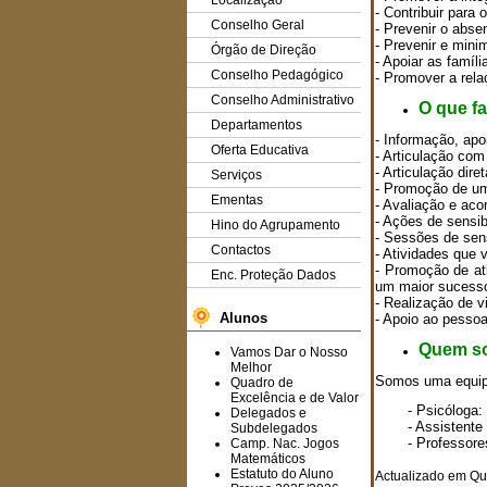
Localização
- Contribuir para 
Conselho Geral
- Prevenir o abse
- Prevenir e min
Órgão de Direção
- Apoiar as famíl
Conselho Pedagógico
- Promover a rela
Conselho Administrativo
O que f
Departamentos
- Informação, ap
Oferta Educativa
- Articulação com
- Articulação dir
Serviços
- Promoção de um
Ementas
- Avaliação e ac
- Ações de sensi
Hino do Agrupamento
- Sessões de sen
Contactos
- Atividades que 
- Promoção de at
Enc. Proteção Dados
um maior sucesso
- Realização de vi
Alunos
- Apoio ao pesso
Quem s
Vamos Dar o Nosso
Melhor
Somos uma equipa 
Quadro de
Excelência e de Valor
- Psicóloga:
Delegados e
- Assistente
Subdelegados
- Professore
Camp. Nac. Jogos
Matemáticos
Estatuto do Aluno
Actualizado em Qu