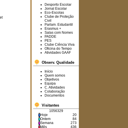
Desporto Escolar
Jornal Escolar
Eco-Escolas
Clube de Proteção
et
Informam-se os
Civil
interessados que estão a
Parlam. Estudantil
Erasmus +
decorrer,
na
plataforma
Salas com Nomes
SIGRHE
,
os
PADDE
procedimentos concursais
PES
para a ocupação de cinco
Clube Ciência Viva
horários.
Oficina do Tempo
Atividades GAAF
Observ. Qualidade
Avisa-se toda a
comunidade educativa que
Início
o Agrupamento terá todos
Quem somos
os seus serviços
Objetivos
encerrados de 19 a 23 de
Equipa
agosto de 2024.
C. Atividades
Colaboração
Documentos
Visitantes
O
6.º B
foi a turma
1056329
vencedora deste ano
Hoje
20
letivo no projeto "
Vamos
Ontem
84
Dar o Nosso Melhor
"!
Semana
273
Parabéns
aos
Mês
436