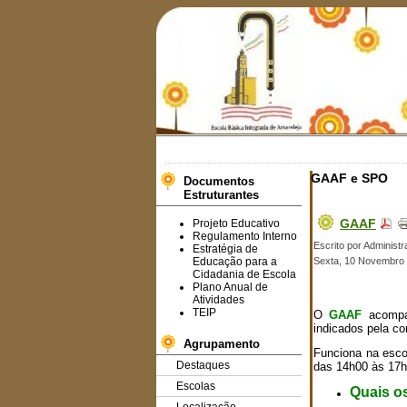
GAAF e SPO
Documentos
Estruturantes
GAAF
Projeto Educativo
Regulamento Interno
Escrito por Administr
Estratégia de
Educação para a
Sexta, 10 Novembro 
Cidadania de Escola
Plano Anual de
Atividades
TEIP
O
GAAF
acompan
indicados pela co
Agrupamento
Funciona na escol
Destaques
das 14h00 às 17h
Escolas
Quais o