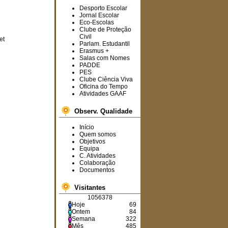
Desporto Escolar
Jornal Escolar
Eco-Escolas
Clube de Proteção
Informam-se os
Civil
et
interessados que estão a
Parlam. Estudantil
Erasmus +
decorrer,
na
plataforma
Salas com Nomes
SIGRHE
,
os
PADDE
procedimentos concursais
PES
para a ocupação de cinco
Clube Ciência Viva
horários.
Oficina do Tempo
Atividades GAAF
Observ. Qualidade
Avisa-se toda a
comunidade educativa que
Início
o Agrupamento terá todos
Quem somos
os seus serviços
Objetivos
encerrados de 19 a 23 de
Equipa
agosto de 2024.
C. Atividades
Colaboração
Documentos
Visitantes
O
6.º B
foi a turma
1056378
vencedora deste ano
Hoje
69
letivo no projeto "
Vamos
Ontem
84
Dar o Nosso Melhor
"!
Semana
322
Parabéns
aos
Mês
485