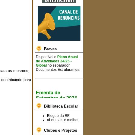
Breves
Disponível o
Plano Anual
de Atividades 24/25 -
Global
no separador
Documentos Estruturantes.
e para os mesmos;
contribuindo para
Ementa de
Setembro de 2025
Informa-se toda a
Biblioteca Escolar
comunidade escolar que já
se encontram disponíveis
Blogue da BE
as ementas semanais para
aLer mais e melhor
o
mês de setembro de
2025
.
Clubes e Projetos
Consulte a ementa
AQUI!