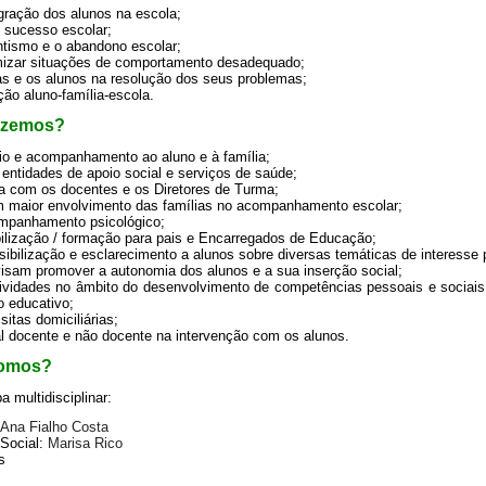
gração dos alunos na escola;
o sucesso escolar;
ntismo e o abandono escolar;
imizar situações de comportamento desadequado;
ias e os alunos na resolução dos seus problemas;
ção aluno-família-escola.
azemos?
oio e acompanhamento ao aluno e à família;
 entidades de apoio social e serviços de saúde;
eta com os docentes e os Diretores de Turma;
 maior envolvimento das famílias no acompanhamento escolar;
ompanhamento psicológico;
bilização / formação para pais e Encarregados de Educação;
sibilização e esclarecimento a alunos sobre diversas temáticas de interess
visam promover a autonomia dos alunos e a sua inserção social;
ividades no âmbito do desenvolvimento de competências pessoais e sociais 
 educativo;
sitas domiciliárias;
al docente e não docente na intervenção com os alunos.
omos?
multidisciplinar:
Ana Fialho Costa
 Social:
Marisa Rico
s