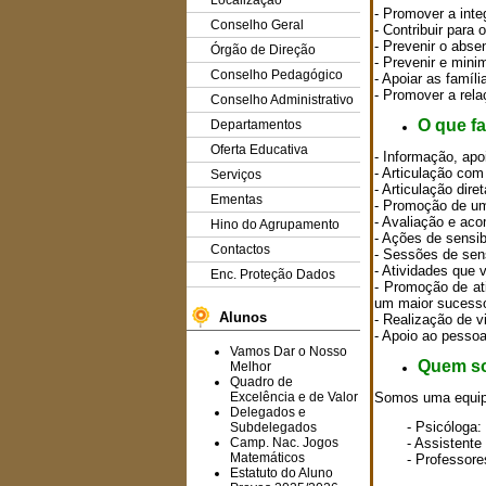
Localização
- Promover a inte
Conselho Geral
- Contribuir para 
- Prevenir o abse
Órgão de Direção
- Prevenir e min
Conselho Pedagógico
- Apoiar as famíl
- Promover a rela
Conselho Administrativo
O que f
Departamentos
Oferta Educativa
- Informação, ap
- Articulação com
Serviços
- Articulação dir
Ementas
- Promoção de um
- Avaliação e ac
Hino do Agrupamento
- Ações de sensi
Contactos
- Sessões de sen
- Atividades que 
Enc. Proteção Dados
- Promoção de at
um maior sucesso
Alunos
- Realização de vi
- Apoio ao pesso
Vamos Dar o Nosso
Quem s
Melhor
Quadro de
Excelência e de Valor
Somos uma equipa 
Delegados e
- Psicóloga:
Subdelegados
Camp. Nac. Jogos
- Assistente
Matemáticos
- Professore
Estatuto do Aluno