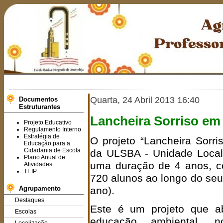
B
Quarta, 24 Abril 2013 16:40
Documentos
Estruturantes
Lancheira Sorriso e
Projeto Educativo
Regulamento Interno
Estratégia de
O projeto “Lancheira Sorr
Educação para a
Cidadania de Escola
da ULSBA - Unidade Local
Plano Anual de
uma duração de 4 anos, c
Atividades
TEIP
720 alunos ao longo do seu 
Agrupamento
ano).
Destaques
Este é um projeto que ab
Escolas
educação ambiental, 