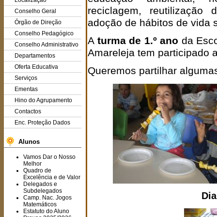
Localização
reciclagem, reutilização 
Conselho Geral
adoção de hábitos de vida 
Órgão de Direção
Conselho Pedagógico
A
turma de 1.º ano
da Esco
Conselho Administrativo
Amareleja tem participado 
Departamentos
Oferta Educativa
Queremos partilhar algumas
Serviços
Ementas
Hino do Agrupamento
Contactos
Enc. Proteção Dados
Alunos
Vamos Dar o Nosso
Melhor
Quadro de
Excelência e de Valor
Delegados e
Subdelegados
Dia
Camp. Nac. Jogos
Matemáticos
Estatuto do Aluno