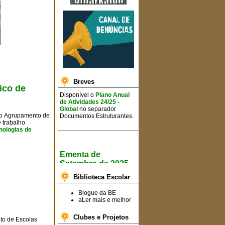
aaaaaaaaaaaaa
Breves
ico de
Disponível o
Plano Anual
de Atividades 24/25 -
Global
no separador
Documentos Estruturantes.
 no Agrupamento de
 trabalho
nologias de
Ementa de
Setembro de 2025
Informa-se toda a
Biblioteca Escolar
comunidade escolar que já
se encontram disponíveis
Blogue da BE
as ementas semanais para
aLer mais e melhor
o
mês de setembro de
2025
.
Clubes e Projetos
to de Escolas
Consulte a ementa
AQUI!