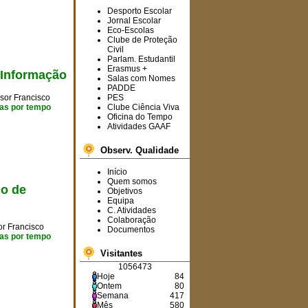
Desporto Escolar
Jornal Escolar
Eco-Escolas
Clube de Proteção
Informam-se os
Civil
interessados que estão a
Parlam. Estudantil
Erasmus +
decorrer,
na
plataforma
 Informação
Salas com Nomes
SIGRHE
,
os
PADDE
procedimentos concursais
sor Francisco
PES
para a ocupação de cinco
cas por tempo
Clube Ciência Viva
horários.
Oficina do Tempo
Atividades GAAF
Observ. Qualidade
Avisa-se toda a
comunidade educativa que
Início
o Agrupamento terá todos
Quem somos
co de
os seus serviços
Objetivos
encerrados de 19 a 23 de
Equipa
agosto de 2024.
C. Atividades
Colaboração
or Francisco
Documentos
cas por tempo
Visitantes
O
6.º B
foi a turma
1056473
vencedora deste ano
Hoje
84
letivo no projeto "
Vamos
Ontem
80
Dar o Nosso Melhor
"!
Semana
417
Parabéns
aos
Mês
580