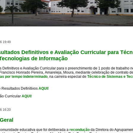
aaaaaaaaaaaaaaaaaaaaaaaaaaaaaaaaaaaaaaaaaaaaaaaaaaaaaaaaaaaaaaaaa
6 19:49
sultados Definitivos e Avaliação Curricular para Técn
Tecnologias de Informação
s Definitivos e Avaliação Curricular para o preenchimento de 1 posto de trabalho
Francisco Honrado Pereira, Amareleja, Moura, mediante celebração de contrato de
cas por tempo indeterminado
, na carreira especial de
Técnico de Sistemas e Tec
e Resultados Definitivos
AQUI!
ão Curricular
AQUI!
6 16:20
Geral
comunidade educativa que foi deliberada a
r
econdução
da Diretora do Agrupamen