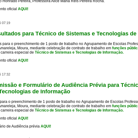
o Honrado Pereira, Professora Alice Maria Reis Pereira Rocha.
ento
oficial
AQUI!
6 07:19
sultados para Técnico de Sistemas e Tecnologias de
os para o preenchimento de 1 posto de trabalho no Agrupamento de Escolas Profes
Amareleja, Moura, mediante celebração de contrato de trabalho em
funções públi
a carreira especial de
Técnico de Sistemas e Tecnologias de Informação.
nto oficial
AQUI!
6 17:32
missão e Formulário de Audiência Prévia para Técni
Tecnologias de Informação
 para o preenchimento de 1 posto de trabalho no Agrupamento de Escolas Profess
Amareleja, Moura, mediante celebração de contrato de trabalho em
funções públi
a carreira especial de
Técnico de Sistemas e Tecnologias de Informação.
nto oficial
AQUI!
rio de Audiência prévia
AQUI!