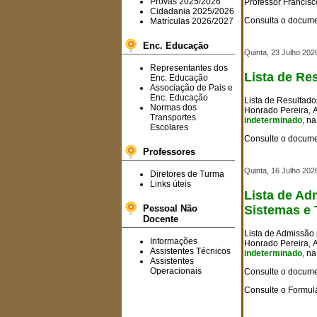
Provas 2025/2026
Professor Francisc
Cidadania 2025/2026
Consulta o docum
Matrículas 2026/2027
Enc. Educação
Quinta, 23 Julho 202
Representantes dos
Lista de Re
Enc. Educação
Associação de Pais e
Enc. Educação
Lista de Resultad
Normas dos
Honrado Pereira, 
Transportes
indeterminado
, n
Escolares
Consulte o docume
Professores
Quinta, 16 Julho 202
Diretores de Turma
Links úteis
Lista de Ad
Sistemas e 
Pessoal Não
Docente
Lista de Admissão
Informações
Honrado Pereira, 
Assistentes Técnicos
indeterminado
, n
Assistentes
Operacionais
Consulte o docume
Consulte o Formulá