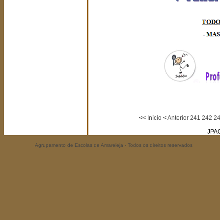
<<
Início
<
Anterior
241
242
2
JPA
Agrupamento de Escolas de Amareleja - Todos os direitos reservados