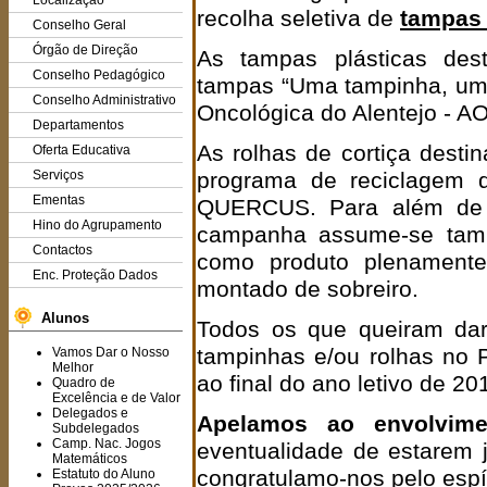
Localização
recolha seletiva de
tampas 
Conselho Geral
Órgão de Direção
As tampas plásticas de
Conselho Pedagógico
tampas “Uma tampinha, uma
Conselho Administrativo
Oncológica do Alentejo - A
Departamentos
As rolhas de cortiça desti
Oferta Educativa
Serviços
programa de reciclagem d
Ementas
QUERCUS. Para além de p
Hino do Agrupamento
campanha assume-se tamb
Contactos
como produto plenamente
Enc. Proteção Dados
montado de sobreiro.
Alunos
Todos os que queiram dar
tampinhas e/ou rolhas no 
Vamos Dar o Nosso
Melhor
ao final do ano letivo de 20
Quadro de
Excelência e de Valor
Delegados e
Apelamos ao envolvimen
Subdelegados
Camp. Nac. Jogos
eventualidade de estarem já
Matemáticos
congratulamo-nos pelo espír
Estatuto do Aluno