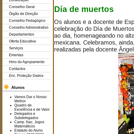
Localização
Día de muertos
Conselho Geral
Órgão de Direção
Os alunos e a docente de Esp
Conselho Pedagógico
celebração do Día de Muertos
Conselho Administrativo
ao dia, homenageando no altar
Departamentos
mexicana. Celebramos, ainda,
Oferta Educativa
realizadas pela docente Ângel
Serviços
Ementas
Hino do Agrupamento
Contactos
Enc. Proteção Dados
Alunos
Vamos Dar o Nosso
Melhor
Quadro de
Excelência e de Valor
Delegados e
Subdelegados
Camp. Nac. Jogos
Matemáticos
Estatuto do Aluno