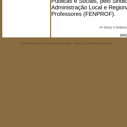
Públicas e Sociais, pelo Sind
Administração Local e Region
Professores (FENPROF).
<<
Início
<
Anterio
JPA
Agrupamento de Escolas de Amareleja - Todos os direitos reservados