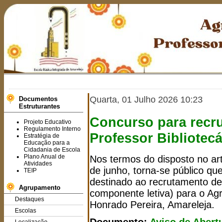
Quarta, 01 Julho 2026 10:23
Documentos
Estruturantes
Concurso para recr
Projeto Educativo
Regulamento Interno
Professor Bibliotecá
Estratégia de
Educação para a
Cidadania de Escola
Plano Anual de
Nos termos do disposto no art
Atividades
de junho, torna-se público q
TEIP
destinado ao recrutamento de 
Agrupamento
componente letiva) para o Ag
Destaques
Honrado Pereira, Amareleja.
Escolas