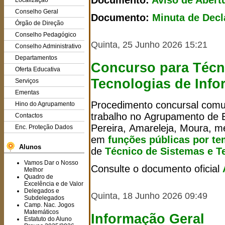
Documento:
Aviso de Abert
Localização
Conselho Geral
Documento:
Minuta de Decl
Órgão de Direção
Conselho Pedagógico
Quinta, 25 Junho 2026 15:21
Conselho Administrativo
Departamentos
Concurso para Técn
Oferta Educativa
Tecnologias de Inf
Serviços
Ementas
Procedimento concursal comu
Hino do Agrupamento
trabalho no Agrupamento de 
Contactos
Pereira, Amareleja, Moura, me
Enc. Proteção Dados
em
funções públicas por t
Alunos
de
Técnico de Sistemas e T
Vamos Dar o Nosso
Consulte o documento oficial
Melhor
Quadro de
Excelência e de Valor
Delegados e
Quinta, 18 Junho 2026 09:49
Subdelegados
Camp. Nac. Jogos
Matemáticos
Informação Geral
Estatuto do Aluno