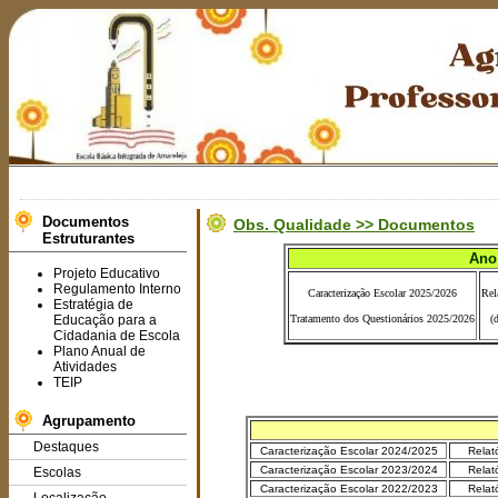
Documentos
Obs. Qualidade >> Documentos
Estruturantes
Ano 
Projeto Educativo
Regulamento Interno
Caracterização Escolar 2025/202
6
Rel
Estratégia de
Educação para a
Tratamento dos Questionários 2025/2026
(
Cidadania de Escola
Plano Anual de
Atividades
TEIP
Agrupamento
Destaques
Caracterização Escolar 2024/2025
Relat
Caracterização Escolar 2023/2024
Relat
Escolas
Caracterização Escolar 2022/2023
Relat