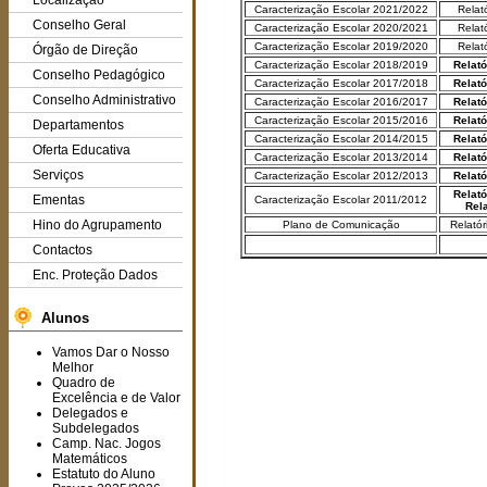
Localização
Caracterização Escolar 2021/2022
Relat
Conselho Geral
Caracterização Escolar 2020/2021
Relat
Caracterização Escolar 2019/2020
Relat
Órgão de Direção
Caracterização Escolar 2018/2019
Relató
Conselho Pedagógico
Caracterização Escolar 2017/2018
Relató
Conselho Administrativo
Caracterização Escolar 2016/2017
Relató
Caracterização Escolar 2015/2016
Relató
Departamentos
Caracterização Escolar 2014/2015
Relató
Oferta Educativa
Caracterização Escolar 2013/2014
Relató
Serviços
Caracterização Escolar 2012/2013
Relató
Relató
Ementas
Caracterização Escolar 2011/2012
Rel
Hino do Agrupamento
Plano de Comunicação
Relatór
Contactos
Enc. Proteção Dados
Alunos
Vamos Dar o Nosso
Melhor
Quadro de
Excelência e de Valor
Delegados e
Subdelegados
Camp. Nac. Jogos
Matemáticos
Estatuto do Aluno